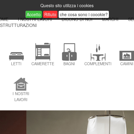
Questo sito utilizza i cookies
Accetto
Rifiuto
che cosa sono i coookie?
OME
I NOSTRI LAVORI
DICONO DI NOI
MARCHI
SE
ISTRUTTURAZIONI
LETTI
CAMERETTE
BAGNI
COMPLEMENTI
CAMINI
I NOSTRI
LAVORI