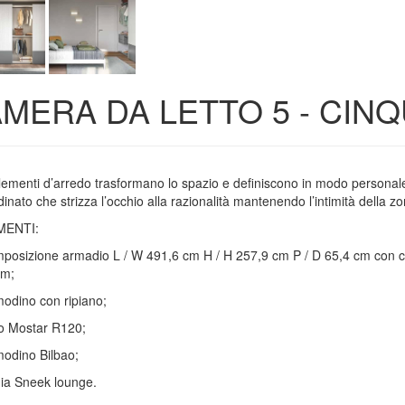
MERA DA LETTO 5 - CIN
elementi d’arredo trasformano lo spazio e definiscono in modo personale 
inato che strizza l’occhio alla razionalità mantenendo l’intimità della zo
MENTI:
mposizione armadio L / W 491,6 cm H / H 257,9 cm P / D 65,4 cm con c
cm;
modino con ripiano;
tto Mostar R120;
modino Bilbao;
dia Sneek lounge.