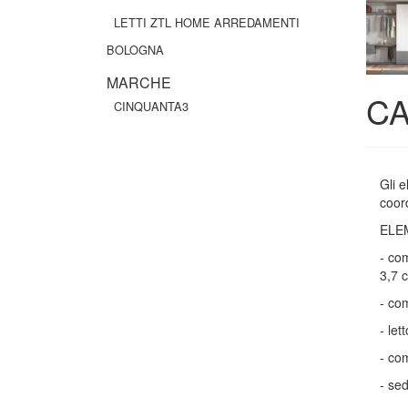
LETTI ZTL HOME ARREDAMENTI
BOLOGNA
MARCHE
CA
CINQUANTA3
Gli 
coord
ELE
- co
3,7 
- co
- le
- co
- se