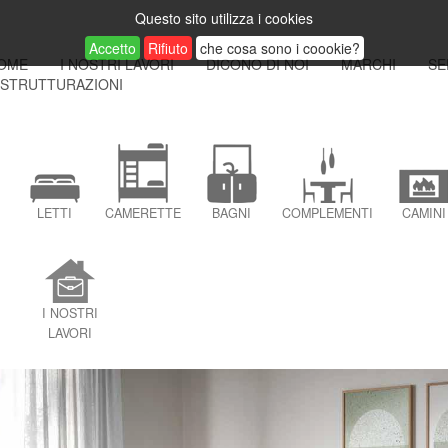
Questo sito utilizza i cookies
Accetto
Rifiuto
che cosa sono i coookie?
OME
I NOSTRI LAVORI
DICONO DI NOI
MARCHI
SE
ISTRUTTURAZIONI
LETTI
CAMERETTE
BAGNI
COMPLEMENTI
CAMINI
I NOSTRI
LAVORI