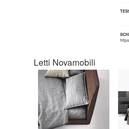
TES
SCH
http
Letti Novamobili