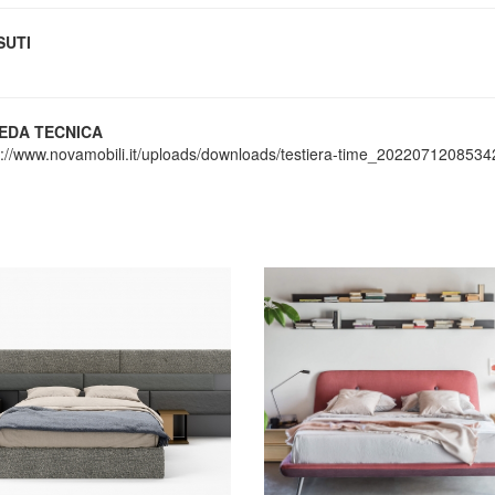
SUTI
EDA TECNICA
s://www.novamobili.it/uploads/downloads/testiera-time_2022071208534