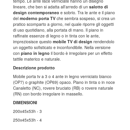
tempo. Le ante lisce verniciate hanno un disegno
lineare, che ben si adatta all'arredo di un
salotto di
design contemporaneo
e sobrio. Tra le ante e il piano
del
moderno porta TV
che sembra sospeso, si crea un
pratico scomparto a giorno, nel quale riporre gli oggetti
di uso quotidiano, alla portata di mano. Il piano in
raffinate essenze di legno o in tinta con le ante,
impreziosisce questo
mobile TV di design
rendendolo
un oggetto sofisticato e inconfondibile. Nella versione
con
piano in legno
il bordo è irregolare per un effetto
tattile materico e naturale.
Descrizione prodotto
Mobile porta tv a 3 o 4 ante in legno verniciato bianco
(OP7) o graphite (OP69) opaco. Piano in tinta o in noce
Canaletto (NC), rovere bruciato (RB) o rovere naturale
(RN) con bordo irregolare in massello.
DIMENSIONI
200x45x53h - 3
250x45x53h - 4