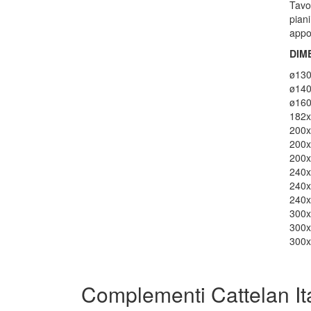
Tavo
pian
appo
DIM
ø130
ø140
ø160
182x
200x
200x
200x
240x
240x
240x
300x
300x
300x
Complementi Cattelan Ita