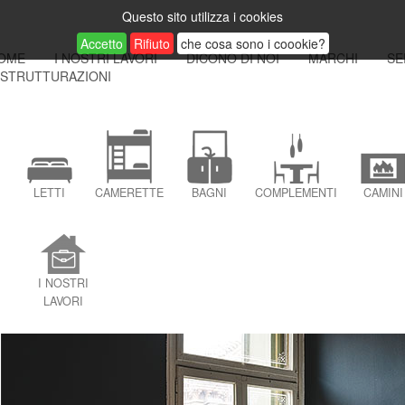
Questo sito utilizza i cookies
Accetto
Rifiuto
che cosa sono i coookie?
OME
I NOSTRI LAVORI
DICONO DI NOI
MARCHI
SE
ISTRUTTURAZIONI
LETTI
CAMERETTE
BAGNI
COMPLEMENTI
CAMINI
I NOSTRI
LAVORI