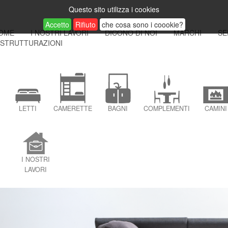
Questo sito utilizza i cookies
Accetto
Rifiuto
che cosa sono i coookie?
OME
I NOSTRI LAVORI
DICONO DI NOI
MARCHI
SE
ISTRUTTURAZIONI
LETTI
CAMERETTE
BAGNI
COMPLEMENTI
CAMINI
I NOSTRI
LAVORI