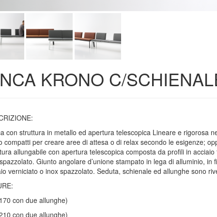
NCA KRONO C/SCHIENAL
CRIZIONE:
a con struttura in metallo ed apertura telescopica Lineare e rigorosa ne
 compatti per creare aree di attesa o di relax secondo le esigenze; oppu
tura allungabile con apertura telescopica composta da profili in acciaio t
 spazzolato. Giunto angolare d’unione stampato in lega di alluminio, in f
io verniciato o inox spazzolato. Seduta, schienale ed allunghe sono rivest
URE:
170 con due allunghe)
210 con due allunghe)