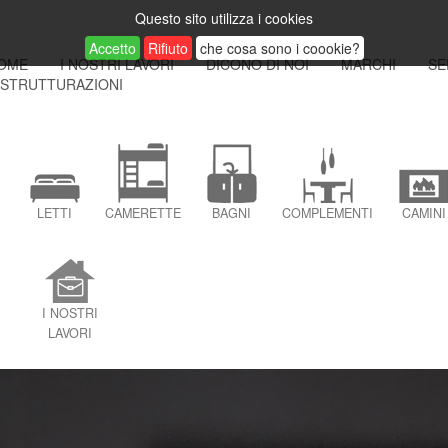
Questo sito utilizza i cookies
Accetto
Rifiuto
che cosa sono i coookie?
OME
I NOSTRI LAVORI
DICONO DI NOI
MARCHI
SE
ISTRUTTURAZIONI
LETTI
CAMERETTE
BAGNI
COMPLEMENTI
CAMINI
I NOSTRI
LAVORI