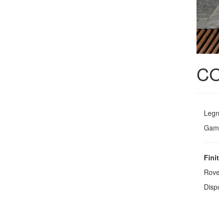
CO
Legn
Gambe
Fini
Rove
Dispo