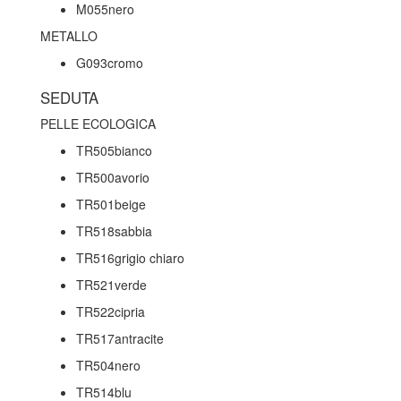
M055nero
METALLO
G093cromo
SEDUTA
PELLE ECOLOGICA
TR505bianco
TR500avorio
TR501beige
TR518sabbia
TR516grigio chiaro
TR521verde
TR522cipria
TR517antracite
TR504nero
TR514blu