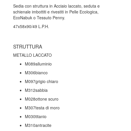
Sedia con struttura in Acciaio laccato, seduta e
schienale imbottiti e rivestiti in Pelle Ecologica,
EcoNabuk o Tessuto Penny.
47x58x90/49 L.P.H.
STRUTTURA
METALLO LACCATO
M089alluminio
M306bianco
M097grigio chiaro
M312sabbia
M028ottone scuro
M307testa di moro
M030titanio
M310antracite