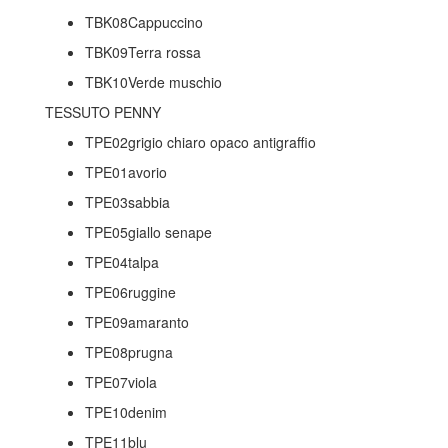
TBK08Cappuccino
TBK09Terra rossa
TBK10Verde muschio
TESSUTO PENNY
TPE02grigio chiaro opaco antigraffio
TPE01avorio
TPE03sabbia
TPE05giallo senape
TPE04talpa
TPE06ruggine
TPE09amaranto
TPE08prugna
TPE07viola
TPE10denim
TPE11blu