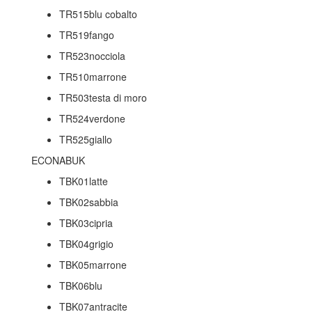
TR515blu cobalto
TR519fango
TR523nocciola
TR510marrone
TR503testa di moro
TR524verdone
TR525giallo
ECONABUK
TBK01latte
TBK02sabbia
TBK03cipria
TBK04grigio
TBK05marrone
TBK06blu
TBK07antracite