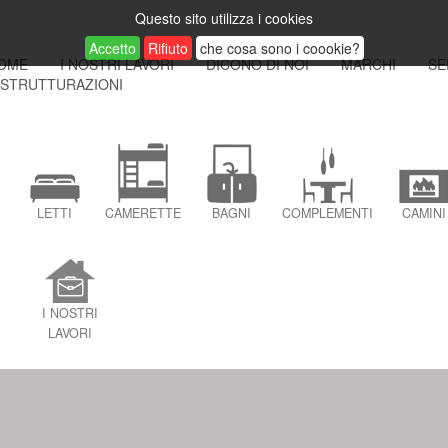
Questo sito utilizza i cookies
Accetto
Rifiuto
che cosa sono i coookie?
OME
I NOSTRI LAVORI
DICONO DI NOI
MARCHI
SE
ISTRUTTURAZIONI
LETTI
CAMERETTE
BAGNI
COMPLEMENTI
CAMINI
I NOSTRI
LAVORI