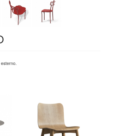
O
o esterno.