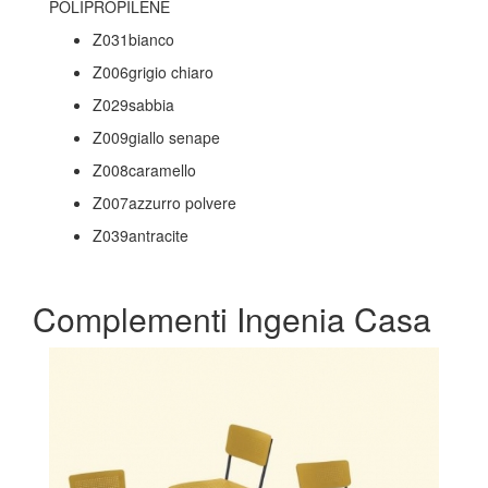
POLIPROPILENE
Z031bianco
Z006grigio chiaro
Z029sabbia
Z009giallo senape
Z008caramello
Z007azzurro polvere
Z039antracite
Complementi Ingenia Casa