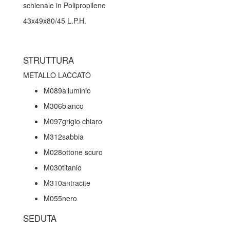
schienale in Polipropilene
43x49x80/45 L.P.H.
STRUTTURA
METALLO LACCATO
M089alluminio
M306bianco
M097grigio chiaro
M312sabbia
M028ottone scuro
M030titanio
M310antracite
M055nero
SEDUTA