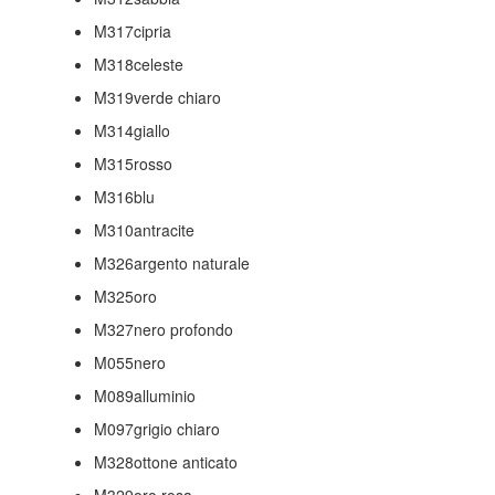
M317cipria
M318celeste
M319verde chiaro
M314giallo
M315rosso
M316blu
M310antracite
M326argento naturale
M325oro
M327nero profondo
M055nero
M089alluminio
M097grigio chiaro
M328ottone anticato
M329oro rosa