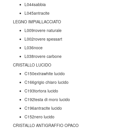
L044sabbia
L045antracite
LEGNO IMPIALLACCIATO
L009rovere naturale
L002rovere spessart
L036noce
L038rovere carbone
CRISTALLO LUCIDO
C150extrawhite lucido
C166grigio chiaro lucido
C193tortora lucido
C192testa di moro lucido
C196antracite lucido
C152nero lucido
CRISTALLO ANTIGRAFFIO OPACO