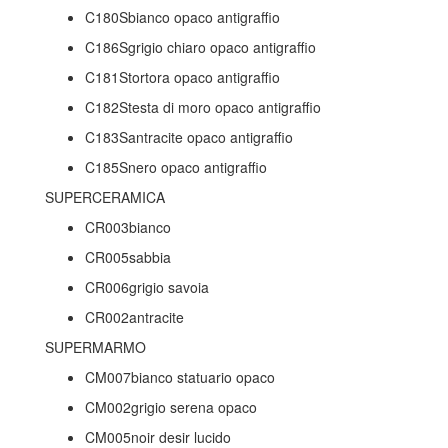
C180Sbianco opaco antigraffio
C186Sgrigio chiaro opaco antigraffio
C181Stortora opaco antigraffio
C182Stesta di moro opaco antigraffio
C183Santracite opaco antigraffio
C185Snero opaco antigraffio
SUPERCERAMICA
CR003bianco
CR005sabbia
CR006grigio savoia
CR002antracite
SUPERMARMO
CM007bianco statuario opaco
CM002grigio serena opaco
CM005noir desir lucido