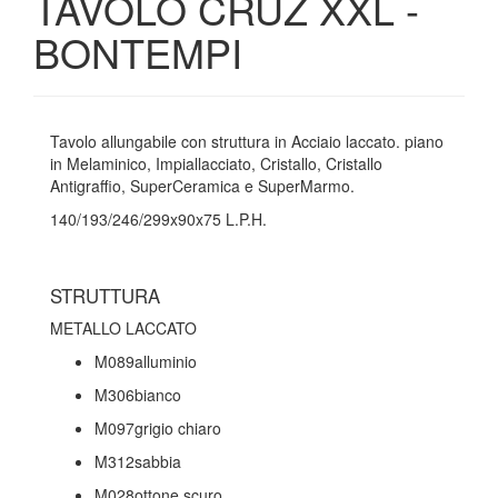
TAVOLO CRUZ XXL -
BONTEMPI
Tavolo allungabile con struttura in Acciaio laccato. piano
in Melaminico, Impiallacciato, Cristallo, Cristallo
Antigraffio, SuperCeramica e SuperMarmo.
140/193/246/299x90x75 L.P.H.
STRUTTURA
METALLO LACCATO
M089alluminio
M306bianco
M097grigio chiaro
M312sabbia
M028ottone scuro