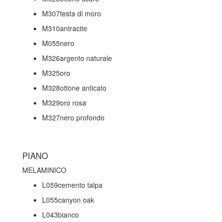
M307testa di moro
M310antracite
M055nero
M326argento naturale
M325oro
M328ottone anticato
M329oro rosa
M327nero profondo
PIANO
MELAMINICO
L059cemento talpa
L055canyon oak
L043bianco